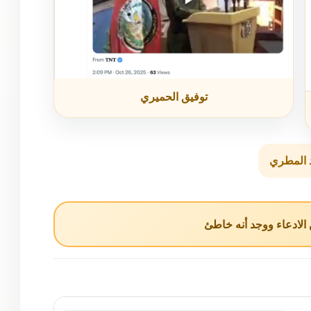
توفيق الحميري
 المطري
لادعاء ووجد أنه خاطئ