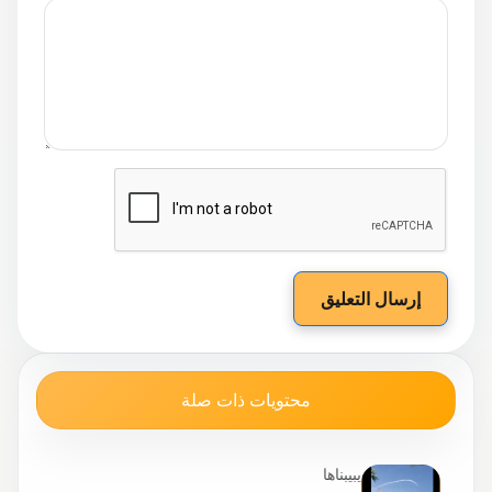
إرسال التعليق
محتويات ذات صلة
يبيبناها