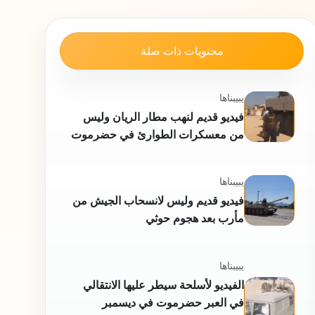
محتويات ذات صلة
يبيبناها
فيديو قديم لنهب مطار الريان وليس
من معسكرات الطوارئ في حضرموت
يبيبناها
فيديو قديم وليس لانسحاب الجيش من
مأرب بعد هجوم حوثي
يبيبناها
الفيديو لأسلحة سيطر عليها الانتقالي
في العبر حضرموت في ديسمبر