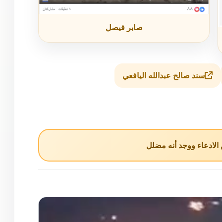
صابر فيصل
سند صالح عبدالله اليافعي
لادعاء ووجد أنه مضلل