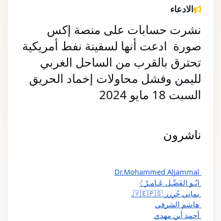
الادعاء
نشرت حسابات على منصة إكس 
صورة  ادعت أنها لسفينة نفط أمريكية 
تحترق بالقرب من الساحل الغربي 
لليمن وفشل محاولات إخماد الحريق  
السبت 18 مايو 2024 
ناشرون 
 Dr.Mohammed Aljammal
 ابُـو الفَضْـل عَـامِـرٌ 𓂆
 يماني حُررر 🇾🇪🇵🇸.
 هاشم الشرفي
 أحمد أبن مهدي