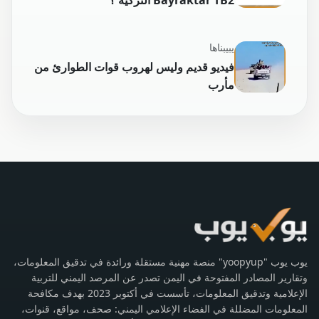
Bayraktar TB2 التركية ؟
يبيبناها
فيديو قديم وليس لهروب قوات الطوارئ من
مأرب
يوب يوب "yoopyup" منصة مهنية مستقلة ورائدة في تدقيق المعلومات،
وتقارير المصادر المفتوحة في اليمن تصدر عن المرصد اليمني للتربية
الإعلامية وتدقيق المعلومات، تأسست في أكتوبر 2023 بهدف مكافحة
المعلومات المضللة في الفضاء الإعلامي اليمني: صحف، مواقع، قنوات،