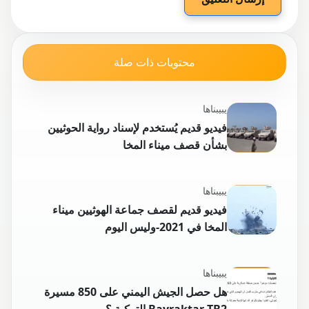
محتويات ذات صلة
يبيبناها
فيديو قديم يُستخدم لإسناد رواية الحوثيين
بشأن قصف ميناء المخا
يبيبناها
فيديو قديم لقصف جماعة الهوثيين ميناء
المخا في 2021-وليس اليوم
يبيبناها
هل حصل الجيش اليمني على 850 مسيرة