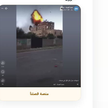
الناشرون
منصة قصتنا