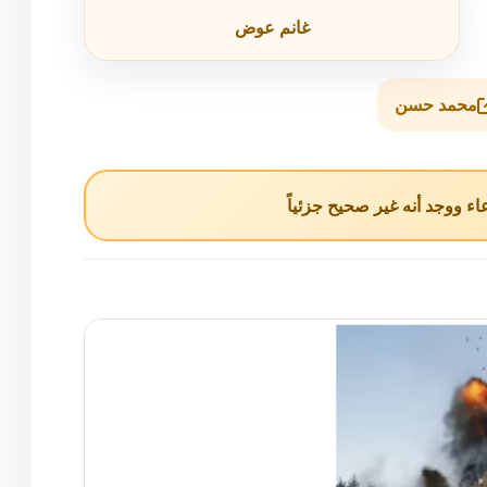
غانم عوض
محمد حسن
ء ووجد أنه غير صحيح جزئياً