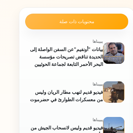
محتويات ذات صلة
يبيبناها
بيانات "أونفيم"عن السفن الواصلة إلى
الحديدة تناقض تصريحات مؤسسة
البحر الأحمر التابعة لجماعة الحوثيين
يبيبناها
فيديو قديم لنهب مطار الريان وليس
من معسكرات الطوارئ في حضرموت
يبيبناها
فيديو قديم وليس لانسحاب الجيش من