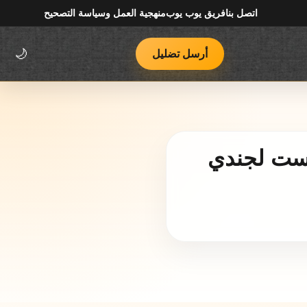
اتصل بنا
فريق يوب يوب
منهجية العمل وسياسة التصحيح
أرسل تضليل
🌙
يست لجندي