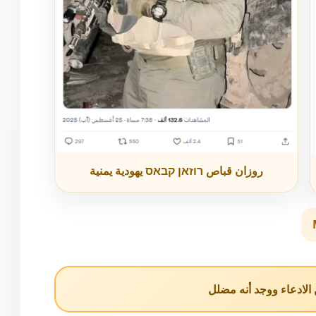
روزان قباص רוזאן קבאס يهودية يمنية
لادعاء ووجد أنه مضلل