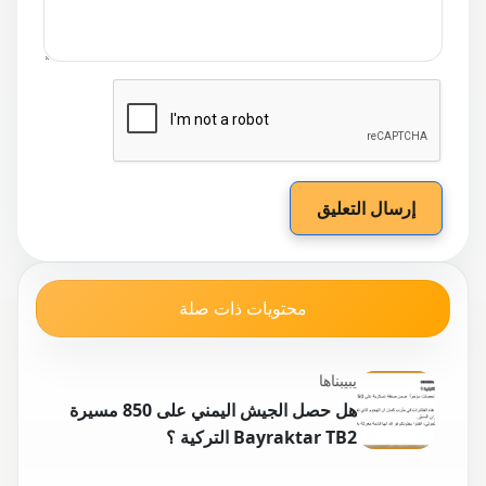
إرسال التعليق
محتويات ذات صلة
يبيبناها
هل حصل الجيش اليمني على 850 مسيرة
Bayraktar TB2 التركية ؟