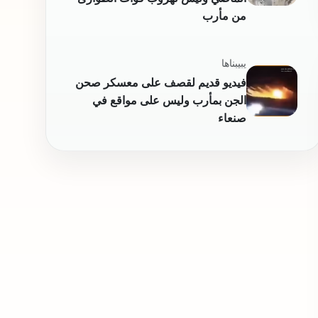
يبيبناها
فيديو قديم لقصف على معسكر صحن
الجن بمأرب وليس على مواقع في
صنعاء