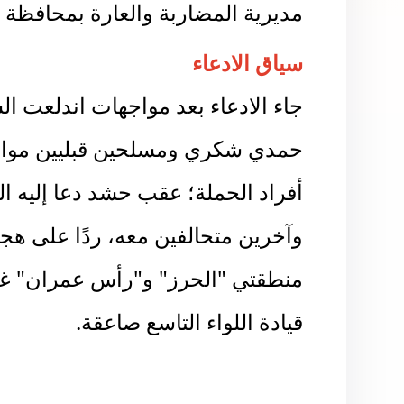
سياق الادعاء
جاء الادعاء بعد مواجهات اندلعت ال
حمدي شكري ومسلحين قبليين موالين
أفراد الحملة؛ عقب حشد دعا إليه ا
وآخرين متحالفين معه، ردًا على ه
منطقتي "الحرز" و"رأس عمران" غر
قيادة اللواء التاسع صاعقة.