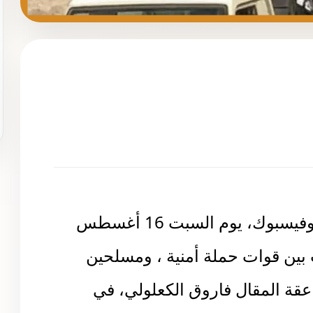
نشرت حسابات على منصتي إكس وفيسبوك، يوم السبت 16 أغسطس
 بين قوات حملة أمنية ، ومسلحين
صاعقة المقال فاروق الكعلولي، في
لحج غرب اليمن.