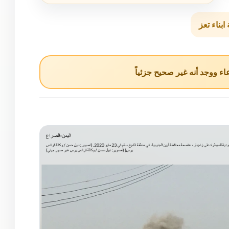
بناء تعز
ء ووجد أنه غير صحيح جزئياً