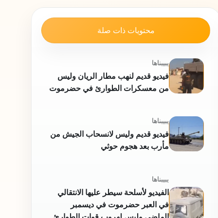
محتويات ذات صلة
يبيبناها
فيديو قديم لنهب مطار الريان وليس
من معسكرات الطوارئ في حضرموت
يبيبناها
فيديو قديم وليس لانسحاب الجيش من
مأرب بعد هجوم حوثي
يبيبناها
الفيديو لأسلحة سيطر عليها الانتقالي
في العبر حضرموت في ديسمبر
الماضي وليس لهروب قوات الطوارئ
من مأرب