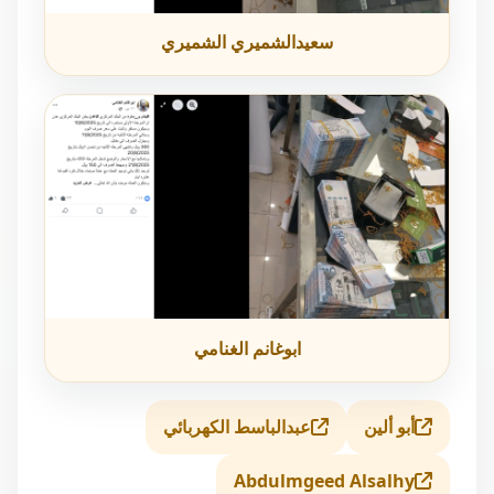
سعيدالشميري الشميري
ابوغانم الغنامي
أبو ألين
عبدالباسط الكهربائي