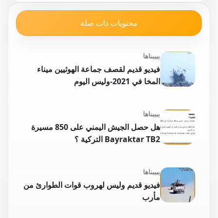
محتويات ذات صلة
يبيبناها
فيديو قديم لقصف جماعة الهوثيين ميناء
المخا في 2021-وليس اليوم
يبيبناها
هل حصل الجيش اليمني على 850 مسيرة
Bayraktar TB2 التركية ؟
يبيبناها
فيديو قديم وليس لهروب قوات الطوارئ من
مأرب