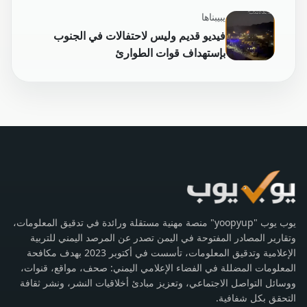
يبيبناها
فيديو قديم وليس لاحتفالات في الجنوب
بإستهداف قوات الطوارئ
يوب يوب "yoopyup" منصة مهنية مستقلة ورائدة في تدقيق المعلومات،
وتقارير المصادر المفتوحة في اليمن تصدر عن المرصد اليمني للتربية
الإعلامية وتدقيق المعلومات، تأسست في أكتوبر 2023 بهدف مكافحة
المعلومات المضللة في الفضاء الإعلامي اليمني: صحف، مواقع، قنوات،
ووسائل التواصل الاجتماعي، وتعزيز مبادئ أخلاقيات النشر، ونشر ثقافة
التحقق بكل شفافية.