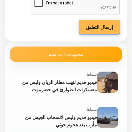
إرسال التعليق
محتويات ذات صلة
يبيبناها
فيديو قديم لنهب مطار الريان وليس من
معسكرات الطوارئ في حضرموت
يبيبناها
فيديو قديم وليس لانسحاب الجيش من
مأرب بعد هجوم حوثي