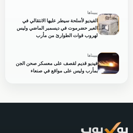
يبيبناها
الفيديو لأسلحة سيطر عليها الانتقالي في
العبر حضرموت في ديسمبر الماضي وليس
لهروب قوات الطوارئ من مأرب
يبيبناها
فيديو قديم لقصف على معسكر صحن الجن
بمأرب وليس على مواقع في صنعاء