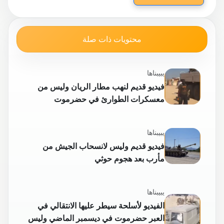
محتويات ذات صلة
يبيبناها
فيديو قديم لنهب مطار الريان وليس من
معسكرات الطوارئ في حضرموت
يبيبناها
فيديو قديم وليس لانسحاب الجيش من
مأرب بعد هجوم حوثي
يبيبناها
الفيديو لأسلحة سيطر عليها الانتقالي في
العبر حضرموت في ديسمبر الماضي وليس