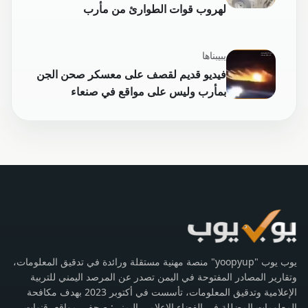
لهروب قوات الطوارئ من مأرب
يبيبناها
فيديو قديم لقصف على معسكر صحن الجن
بمأرب وليس على مواقع في صنعاء
يوب يوب "yoopyup" منصة مهنية مستقلة ورائدة في تدقيق المعلومات،
وتقارير المصادر المفتوحة في اليمن تصدر عن المرصد اليمني للتربية
الإعلامية وتدقيق المعلومات، تأسست في أكتوبر 2023 بهدف مكافحة
المعلومات المضللة في الفضاء الإعلامي اليمني: صحف، مواقع، قنوات،