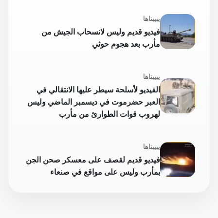
يبيبناها
فيديو قديم وليس لانسحاب الجيش من
مأرب بعد هجوم حوثي
يبيبناها
الفيديو لأسلحة سيطر عليها الانتقالي في
العبر حضرموت في ديسمبر الماضي وليس
لهروب قوات الطوارئ من مأرب
يبيبناها
فيديو قديم لقصف على معسكر صحن الجن
بمأرب وليس على مواقع في صنعاء