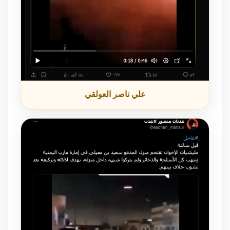
علي ناصر العولقي