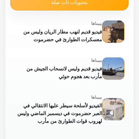
محتويات ذات صلة
يبيبناها
فيديو قديم لنهب مطار الريان وليس من
معسكرات الطوارئ في حضرموت
يبيبناها
فيديو قديم وليس لانسحاب الجيش من
مأرب بعد هجوم حوثي
يبيبناها
الفيديو لأسلحة سيطر عليها الانتقالي في
العبر حضرموت في ديسمبر الماضي وليس
لهروب قوات الطوارئ من مأرب