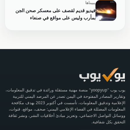
يبيبناها
فيديو قديم لقصف على معسكر صحن الجن
بمأرب وليس على مواقع في صنعاء
يوب يوب "yoopyup" منصة مهنية مستقلة ورائدة في تدقيق المعلومات،
وتقارير المصادر المفتوحة في اليمن تصدر عن المرصد اليمني للتربية
الإعلامية وتدقيق المعلومات، تأسست في أكتوبر 2023 بهدف مكافحة
المعلومات المضللة في الفضاء الإعلامي اليمني: صحف، مواقع، قنوات،
ووسائل التواصل الاجتماعي، وتعزيز مبادئ أخلاقيات النشر، ونشر ثقافة
التحقق بكل شفافية.