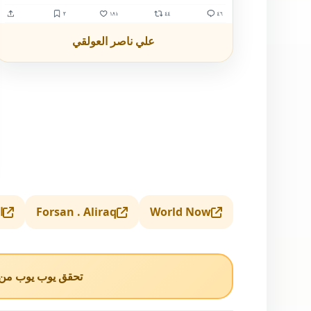
علي ناصر العولقي
World Now
Forsan . Aliraq
ا
تحقق يوب يوب من ا