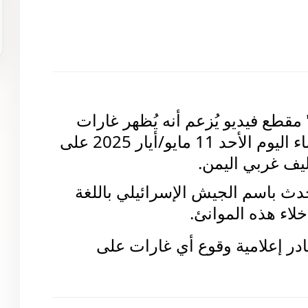
تداولت حسابات على منصة "إكس" مقطع فيديو يُزعم أنه يُظهر غارات 
جوية نفذها الطيران الإسرائيلي مساء اليوم الأحد 11 مايو/أيار 2025 على 
يف غربي اليمن.
 للمتحدث باسم الجيش الإسرائيلي باللغة 
خلاء هذه الموانئ.
جاء تداول الادعاء في حين نفت مصادر إعلامية وقوع أي غارات على 