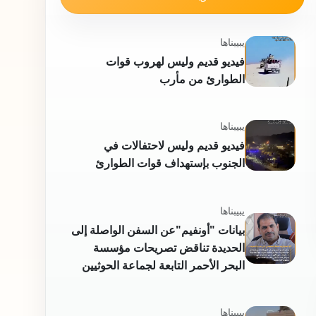
محتويات ذات صلة
يبيبناها
فيديو قديم وليس لهروب قوات
الطوارئ من مأرب
يبيبناها
فيديو قديم وليس لاحتفالات في
الجنوب بإستهداف قوات الطوارئ
يبيبناها
بيانات "أونفيم"عن السفن الواصلة إلى
الحديدة تناقض تصريحات مؤسسة
البحر الأحمر التابعة لجماعة الحوثيين