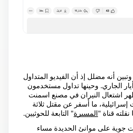
تحققت منصة يوب يوب من الادعاء وتبين أنه مضلل إذ أن الفيديو المتداول 
قديم، ويعود إلى الخامس من مايو/أيار الجاري. وحينها تداول مستخدمون 
لمواقع التواصل المقطع على أنه يظهر اشتعال النيران في مصنع اسمنت 
باجل بمحافظة الحديدة نتيجة غارات إسرائيلية، ما أسفر عن مقتل ثلاثة 
المسيرة
" التابعة للحوثيين.