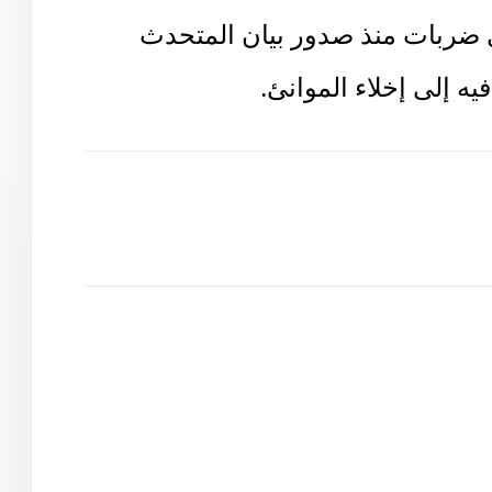
 جوية على موانئ الحديدة مساء
أي ضربات منذ صدور بيان المتحدث
ه إلى إخلاء الموانئ.