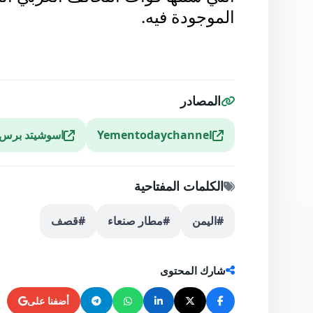
الموجودة فيه.
المصادر
Yementodaychannel
اسوشيتد برس
الكلمات المفتاحية
#اليمن
#مطار صنعاء
#قصف
شارك المحتوى
أضفنا على