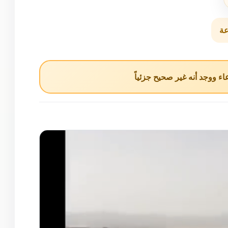
عة
ء ووجد أنه غير صحيح جزئياً