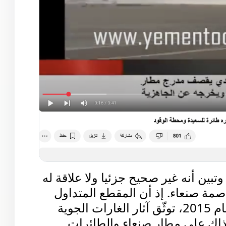
تحقق فريق "يوب يوب" من الادعاء وتبين أنه غير صحيح جزئيا ولا علاقة له 
بالقصف الإسرائيلي الأخير على العاصمة صنعاء. إذ أن المقطع المتداول 
مُجمّع من مشاهد قديمة تعود إلى عام 2015، توثّق آثار الغارات الجوية 
التي شنّتها قوات التحالف العربي آنذاك على مطار صنعاء والطائرات 