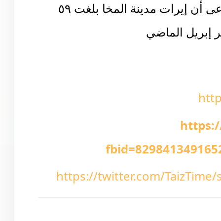
نشر موقع إخباري إلكتروني خبرا ادعى أن إيرات مدينة المخا بلغت ٥٩
ر إبريل الماضي
htt
https:
fbid=829841349165
https://twitter.com/TaizTim