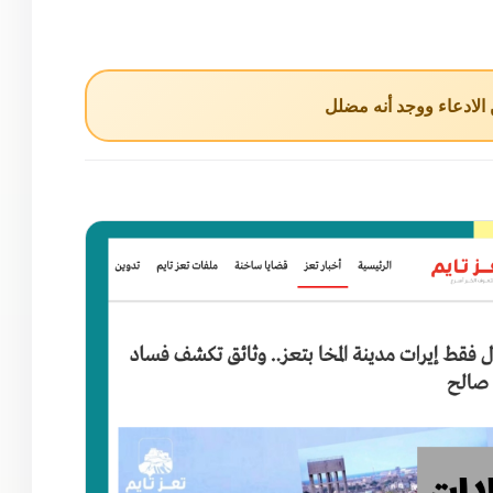
لادعاء ووجد أنه مضلل