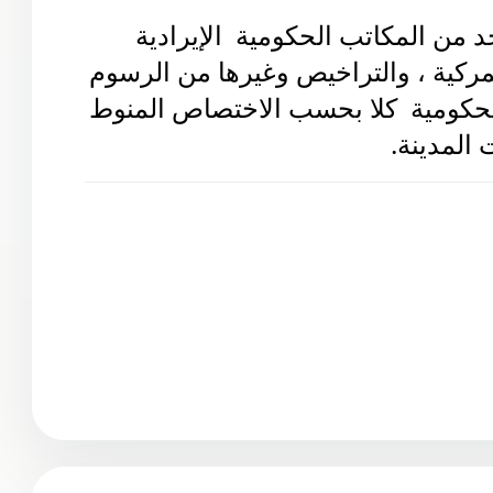
كما أن مكتب التجارة والصناعة  واحد من المكاتب الحكومية  الإيرادية 
التي تشمل  الضرائب والرسوم الجمركية ، والتراخيص وغيرها من الرسوم 
المقررة قانونا، وتتحصلها الأجهزة الحكومية  كلا بحسب الاختصاص المنوط 
 المدينة.