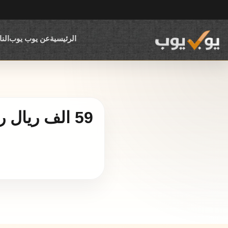
الرئيسية
عن يوب يوب
الن
59 الف ريا