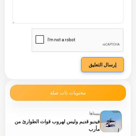
إرسال التعليق
محتويات ذات صلة
يبيبناها
فيديو قديم وليس لهروب قوات الطوارئ من
مأرب