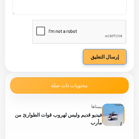
إرسال التعليق
محتويات ذات صلة
يبيبناها
فيديو قديم وليس لهروب قوات الطوارئ من
مأرب