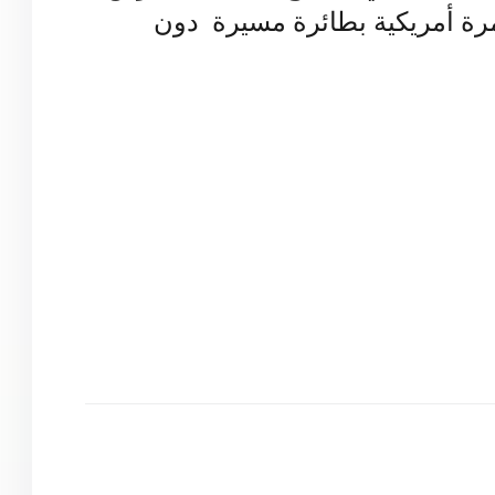
عملية عسكرية يمنية استهدفت مدمرة أمريكية بطائرة مسيرة  دون 