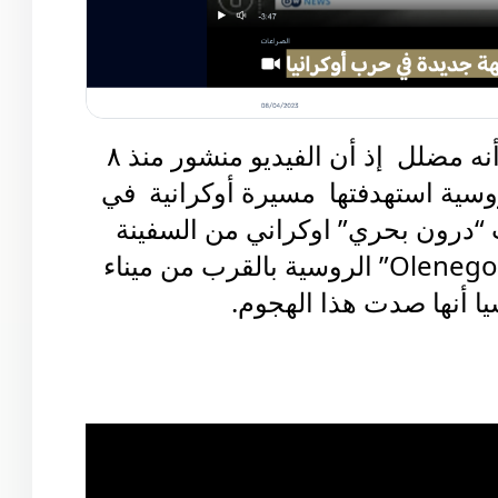
تحقق يوب يوب من الادعاء  ووجد  أنه مضلل  إذ أن الفيديو منشور منذ ٨ 
ابريل الماضي، وهو لسفينة حربية روسية استهدفتها  مسيرة أوكرانية  في 
ويظهر الفيديو اقتراب “درون بحري” اوكراني من السفينة 
الهجومية البرمائية “Olenegorsky Gornyak” الروسية بالقرب من ميناء 
أنها صدت هذا الهجوم.