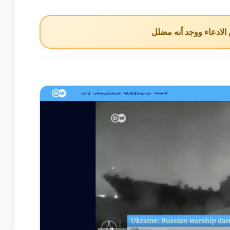
لادعاء ووجد أنه مضلل