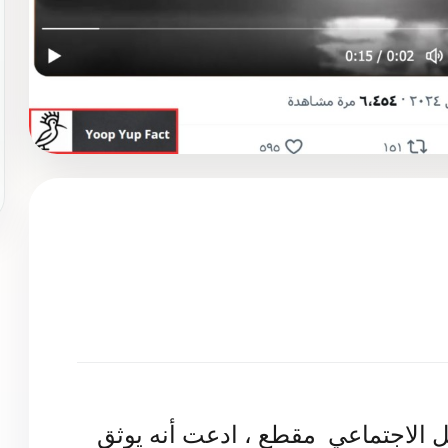
نشرت حسابات على وسائل التواصل الاجتماعي  مقطع ، ادعت أنه يوثق 