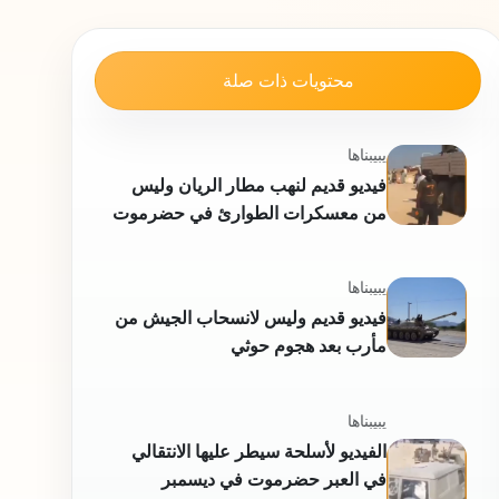
محتويات ذات صلة
يبيبناها
فيديو قديم لنهب مطار الريان وليس
من معسكرات الطوارئ في حضرموت
يبيبناها
فيديو قديم وليس لانسحاب الجيش من
مأرب بعد هجوم حوثي
يبيبناها
الفيديو لأسلحة سيطر عليها الانتقالي
في العبر حضرموت في ديسمبر