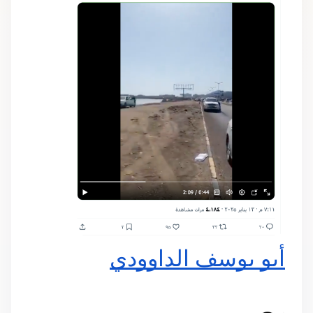
أبو يوسف الداوودي