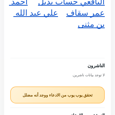
اليافعي حساب بديل
أحمد 
عمر سقاف
علي عبد الله 
بن مثنى
الناشرون
لا توجد بيانات ناشرين.
تحقق يوب يوب من الادعاء ووجد أنه مضلل