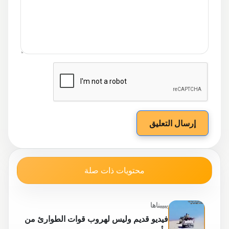
إرسال التعليق
محتويات ذات صلة
يبيبناها
فيديو قديم وليس لهروب قوات الطوارئ من