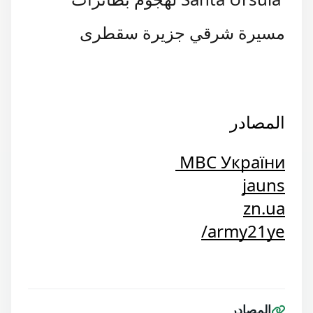
مسيرة شرقي جزيرة سقطرى
المصادر
МВС України
jauns
zn.ua
army21ye/
المصادر