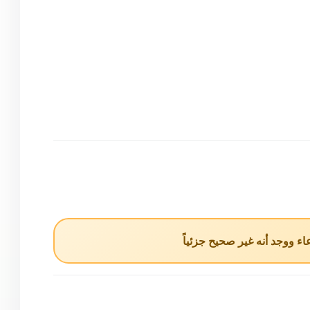
ء ووجد أنه غير صحيح جزئياً