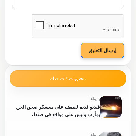
إرسال التعليق
محتويات ذات صلة
يبيبناها
فيديو قديم لقصف على معسكر صحن الجن
بمأرب وليس على مواقع في صنعاء
يبيبناها