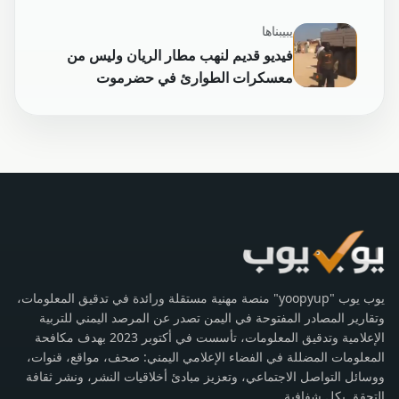
يبيبناها
فيديو قديم لنهب مطار الريان وليس من
معسكرات الطوارئ في حضرموت
يوب يوب "yoopyup" منصة مهنية مستقلة ورائدة في تدقيق المعلومات،
وتقارير المصادر المفتوحة في اليمن تصدر عن المرصد اليمني للتربية
الإعلامية وتدقيق المعلومات، تأسست في أكتوبر 2023 بهدف مكافحة
المعلومات المضللة في الفضاء الإعلامي اليمني: صحف، مواقع، قنوات،
ووسائل التواصل الاجتماعي، وتعزيز مبادئ أخلاقيات النشر، ونشر ثقافة
التحقق بكل شفافية.