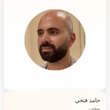
حامد فتحي
متعاون