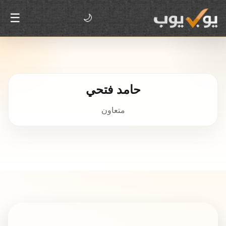
☰
🌙
حامد فتحي
متعاون