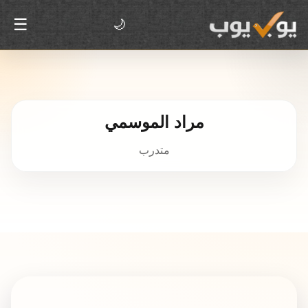
☰
🌙
مراد الموسمي
متدرب