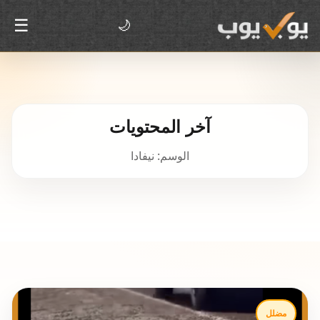
☰
🌙
آخر المحتويات
الوسم: نيفادا
مضلل