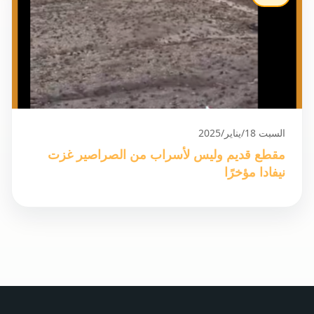
السبت 18/يناير/2025
مقطع قديم وليس لأسراب من الصراصير غزت
نيفادا مؤخرًا