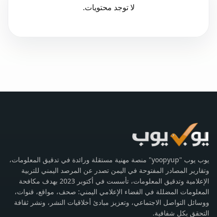
لا توجد محتويات.
يوب يوب "yoopyup" منصة مهنية مستقلة ورائدة في تدقيق المعلومات،
وتقارير المصادر المفتوحة في اليمن تصدر عن المرصد اليمني للتربية
الإعلامية وتدقيق المعلومات، تأسست في أكتوبر 2023 بهدف مكافحة
المعلومات المضللة في الفضاء الإعلامي اليمني: صحف، مواقع، قنوات،
ووسائل التواصل الاجتماعي، وتعزيز مبادئ أخلاقيات النشر، ونشر ثقافة
التحقق بكل شفافية.