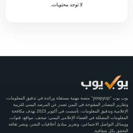
لا توجد محتويات.
يوب يوب "yoopyup" منصة مهنية مستقلة ورائدة في تدقيق المعلومات،
وتقارير المصادر المفتوحة في اليمن تصدر عن المرصد اليمني للتربية
الإعلامية وتدقيق المعلومات، تأسست في أكتوبر 2023 بهدف مكافحة
المعلومات المضللة في الفضاء الإعلامي اليمني: صحف، مواقع، قنوات،
ووسائل التواصل الاجتماعي، وتعزيز مبادئ أخلاقيات النشر، ونشر ثقافة
التحقق بكل شفافية.