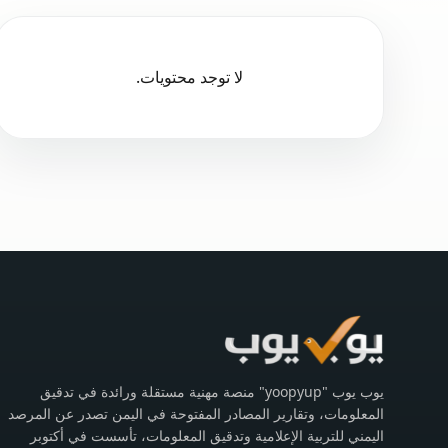
لا توجد محتويات.
يوب يوب "yoopyup" منصة مهنية مستقلة ورائدة في تدقيق
المعلومات، وتقارير المصادر المفتوحة في اليمن تصدر عن المرصد
اليمني للتربية الإعلامية وتدقيق المعلومات، تأسست في أكتوبر