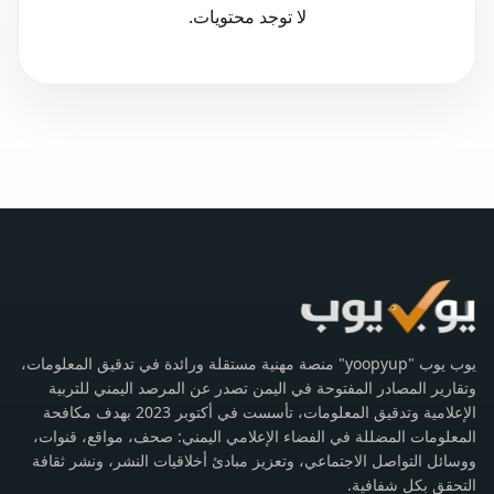
لا توجد محتويات.
يوب يوب "yoopyup" منصة مهنية مستقلة ورائدة في تدقيق المعلومات،
وتقارير المصادر المفتوحة في اليمن تصدر عن المرصد اليمني للتربية
الإعلامية وتدقيق المعلومات، تأسست في أكتوبر 2023 بهدف مكافحة
المعلومات المضللة في الفضاء الإعلامي اليمني: صحف، مواقع، قنوات،
ووسائل التواصل الاجتماعي، وتعزيز مبادئ أخلاقيات النشر، ونشر ثقافة
التحقق بكل شفافية.