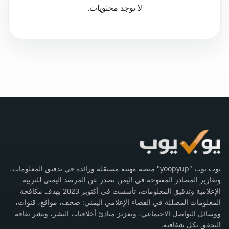
لا توجد محتويات.
يوب يوب "yoopyup" منصة مهنية مستقلة ورائدة في تدقيق المعلومات،
وتقارير المصادر المفتوحة في اليمن تصدر عن المرصد اليمني للتربية
الإعلامية وتدقيق المعلومات، تأسست في أكتوبر 2023 بهدف مكافحة
المعلومات المضللة في الفضاء الإعلامي اليمني: صحف، مواقع، قنوات،
ووسائل التواصل الاجتماعي، وتعزيز مبادئ أخلاقيات النشر، ونشر ثقافة
التحقق بكل شفافية.