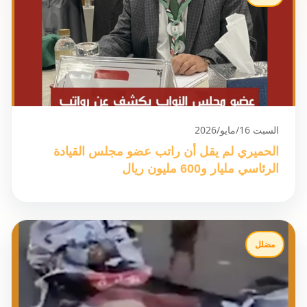
السبت 16/مايو/2026
الحميري لم يقل أن راتب عضو مجلس القيادة
الرئاسي مليار و600 مليون ريال
مضلل