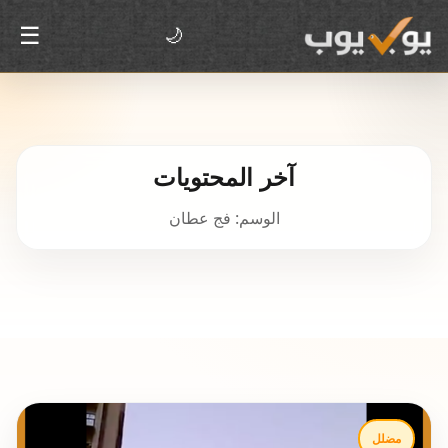
☰
🌙
آخر المحتويات
الوسم: فج عطان
مضلل