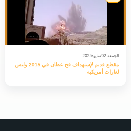
الجمعة 02/مايو/2025
مقطع قديم لإستهداف فج عطان في 2015 وليس
لغارات أمريكية