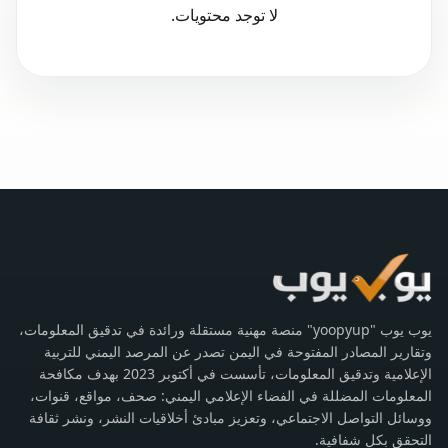
لا توجد محتويات.
يوب يوب "yoopyup" منصة مهنية مستقلة ورائدة في تدقيق المعلومات،
وتقارير المصادر المفتوحة في اليمن تصدر عن المرصد اليمني للتربية
الإعلامية وتدقيق المعلومات، تأسست في أكتوبر 2023 بهدف مكافحة
المعلومات المضللة في الفضاء الإعلامي اليمني: صحف، مواقع، قنوات،
ووسائل التواصل الاجتماعي، وتعزيز مبادئ أخلاقيات النشر، ونشر ثقافة
التحقق بكل شفافية.