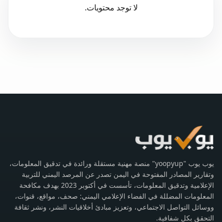
لا توجد محتويات.
يوب يوب "yoopyup" منصة مهنية مستقلة ورائدة في تدقيق المعلومات،
وتقارير المصادر المفتوحة في اليمن تصدر عن المرصد اليمني للتربية
الإعلامية وتدقيق المعلومات، تأسست في أكتوبر 2023 بهدف مكافحة
المعلومات المضللة في الفضاء الإعلامي اليمني: صحف، مواقع، قنوات،
ووسائل التواصل الاجتماعي، وتعزيز مبادئ أخلاقيات النشر، ونشر ثقافة
التحقق بكل شفافية.