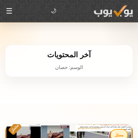
☰
🌙
آخر المحتويات
الوسم: حصان
مضلل