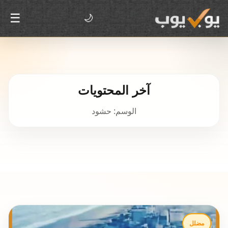
☰
🌙
آخر المحتويات
الوسم: حشود
مضلل