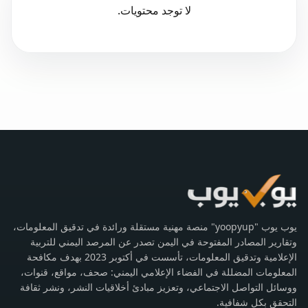
لا توجد محتويات.
يوب يوب "yoopyup" منصة مهنية مستقلة ورائدة في تدقيق المعلومات،
وتقارير المصادر المفتوحة في اليمن تصدر عن المرصد اليمني للتربية
الإعلامية وتدقيق المعلومات، تأسست في أكتوبر 2023 بهدف مكافحة
المعلومات المضللة في الفضاء الإعلامي اليمني: صحف، مواقع، قنوات،
ووسائل التواصل الاجتماعي، وتعزيز مبادئ أخلاقيات النشر، ونشر ثقافة
التحقق بكل شفافية.