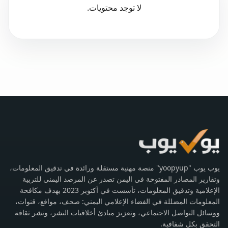
لا توجد محتويات.
يوب يوب "yoopyup" منصة مهنية مستقلة ورائدة في تدقيق المعلومات،
وتقارير المصادر المفتوحة في اليمن تصدر عن المرصد اليمني للتربية
الإعلامية وتدقيق المعلومات، تأسست في أكتوبر 2023 بهدف مكافحة
المعلومات المضللة في الفضاء الإعلامي اليمني: صحف، مواقع، قنوات،
ووسائل التواصل الاجتماعي، وتعزيز مبادئ أخلاقيات النشر، ونشر ثقافة
التحقق بكل شفافية.