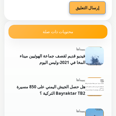
إرسال التعليق
محتويات ذات صلة
يبيبناها
فيديو قديم لقصف جماعة الهوثيين ميناء
المخا في 2021-وليس اليوم
يبيبناها
هل حصل الجيش اليمني على 850 مسيرة
Bayraktar TB2 التركية ؟
يبيبناها