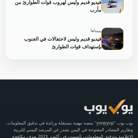
فيديو قديم وليس لهروب قوات الطوارئ من
مأرب
يبيبناها
فيديو قديم وليس لاحتفالات في الجنوب
بإستهداف قوات الطوارئ
يوب يوب "yoopyup" منصة مهنية مستقلة ورائدة في تدقيق المعلومات،
وتقارير المصادر المفتوحة في اليمن تصدر عن المرصد اليمني للتربية
الإعلامية وتدقيق المعلومات، تأسست في أكتوبر 2023 بهدف مكافحة