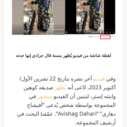
لقطة شاشة من فيديو يُظهر مسنة قال جرادي إنها جدته
وفي
فيديو
آخر نشره بتاريخ 22 تشرين الأول/
أكتوبر 2023، ادّعى أنه
يُظهر
صديقه كوهين
وابنته إستر، ليتبين أن الفيديو
منشور
في
المجموعة بواسطة شخص يُدعى “أفيشاج
دهاري” “Avishag Dahari”. عمّقنا البحث في
أرشيف المجموعة،
فوجدنا
عدة
فيديوهات
منشورة
بواسطة
المستخدم “
شموئيل حداد
” “שמואל חדד” تظهر