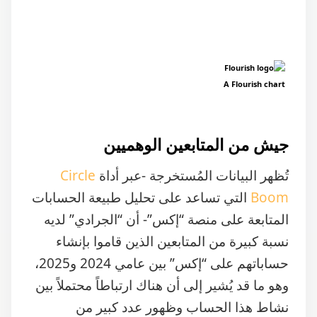
A Flourish chart
جيش من المتابعين الوهميين
تُظهر البيانات المُستخرجة -عبر أداة
Circle
Boom
التي تساعد على تحليل طبيعة الحسابات
المتابعة على منصة “إكس”- أن “الجرادي” لديه
نسبة كبيرة من المتابعين الذين قاموا بإنشاء
حساباتهم على “إكس” بين عامي 2024 و2025،
وهو ما قد يُشير إلى أن هناك ارتباطاً محتملاً بين
نشاط هذا الحساب وظهور عدد كبير من
الحسابات الجديدة على المنصة، بغرض زيادة
أعداد المتابعين أو لدعم حسابات مشابهة.