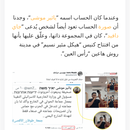
وعندما كان الحساب اسمه “
يائير موشى
“، وجدنا
أن
صورة
الحساب تعود أيضاً لشخص يُدعى “
جاي
دافيد
“، كان في المجموعة ذاتها، وعلّق عليها بأنها
من افتتاح كنيس “هيكل مئير نسيم” في مدينة
روش هاعين “رأس العين”.