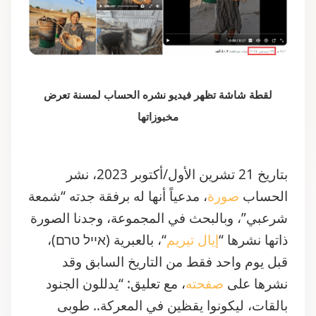
لقطة شاشة تظهر فيديو نشره الحساب لمسنة تعرض
مخبوزاتها
بتاريخ 21 تشرين الأول/أكتوبر 2023، نشر
الحساب
صورة
، مدعياً أنها له برفقة جدته “شمعة
شرعبي”، وبالبحث في المجموعة، وجدنا الصورة
ذاتها نشرها “
إيال تيريم
“، بالعبرية (אייל טרם)،
قبل يوم واحد فقط من التاريخ السابق وقد
نشرها على
صفحته
، مع تعليق: “يدللون الجنود
بالقات، ليكونوا يقظين في المعركة.. طوبى
لإسرائيل، إذ يُقدّمون كل ما في وسعهم لجنودنا
الأعزاء”.