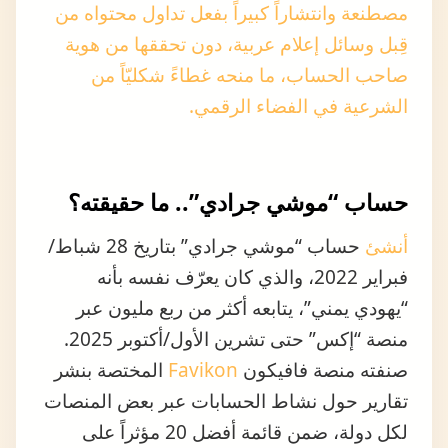
صاحب الحساب، ما منحه غطاءً شكليّاً من
الشرعية في الفضاء الرقمي.
حساب “موشي جرادي”.. ما حقيقته؟
أنشئ
حساب “موشي جرادي” بتاريخ 28 شباط/
فبراير 2022، والذي كان يعرّف نفسه بأنه
“يهودي يمني”، يتابعه أكثر من ربع مليون عبر
منصة “إكس” حتى تشرين الأول/أكتوبر 2025.
صنفته منصة فافيكون
Favikon
المختصة بنشر
تقارير حول نشاط الحسابات عبر بعض المنصات
لكل دولة، ضمن قائمة أفضل 20 مؤثراً على
منصة “إكس” في إسرائيل لعام 2025.