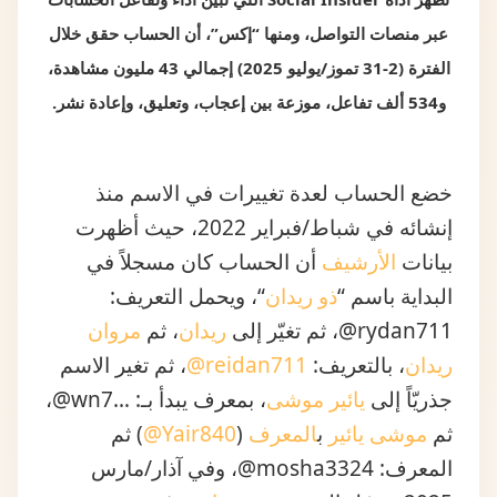
الفترة (2-31 تموز/يوليو 2025) إجمالي 43 مليون مشاهدة،
و534 ألف تفاعل، موزعة بين إعجاب، وتعليق، وإعادة نشر.
خضع الحساب لعدة تغييرات في الاسم منذ
إنشائه في شباط/فبراير 2022، حيث أظهرت
بيانات
الأرشيف
أن الحساب كان مسجلاً في
البداية باسم “
ذو ريدان
“، ويحمل التعريف:
rydan711@، ثم تغيّر إلى
ريدان
، ثم
مروان
ريدان
، بالتعريف:
reidan711@
، ثم تغير الاسم
جذريّاً إلى
يائير موشى
، بمعرف يبدأ بـ: …wn7@،
ثم
موشى يائير
ب
المعرف
(
Yair840@
) ثم
المعرف: mosha3324@، وفي آذار/مارس
2025، تحوّل إلى
موشي جرادي
، ف
موسى
جرادي
، ثم العودة في 4 أيلول/سبتمبر 2025