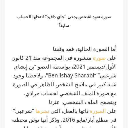
صورة تعود لشخص يدعى “جاي دافيد” انتحلها الحساب
سابقاً
أما الصورة الحالية، فقد وقفنا
على
صورة
منشورة في المجموعة منذ 21 كانون
الأول/ديسمبر 2021، بواسطة العضو “بن إيشاي
شرعبي” “Ben Ishay Sharabi”، ولاحظنا وجود
شبه كبير في ملامح الشخص الظاهر في الصورة
مع صورة الملف الشخصي لحساب جرادي.
وبتصفح الملف الشخصي، عثرنا
على
الصورة
ذاتها بالفعل، التي
نشرها
“شرعبي”
في مطلع أيار/مايو 2016، وذكر أنها توثق محطته
الأخيرة من فيتنام، وتحديداً في منطقة سابا
بمحافظة لاو كاي‏.