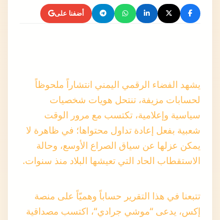
يشهد الفضاء الرقمي اليمني انتشاراً ملحوظاً
لحسابات مزيفة، تنتحل هويات شخصيات
سياسية وإعلامية، تكتسب مع مرور الوقت
شعبية بفعل إعادة تداول محتواها؛ في ظاهرة لا
يمكن عزلها عن سياق الصراع الأوسع، وحالة
الاستقطاب الحاد التي تعيشها البلاد منذ سنوات.
تتبعنا في هذا التقرير حساباً وهميّاً على منصة
إكس، يدعى “
موشي جرادي
“، اكتسب مصداقية
مصطنعة وانتشاراً كبيراً بفعل تداول محتواه من
قِبل وسائل إعلام عربية، دون تحققها من هوية