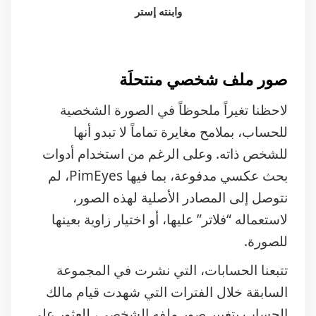
صور ملف شخصي منتحلَة
لاحظنا تغيراً ملحوظاً في الصورة الشخصية
للحساب، بملامح مغايرة تماماً لا تبدو أنها
للشخص ذاته. وعلى الرغم من استخدام أدوات
بحث عكسي مدفوعة، بما فيها PimEyes، لم
نتوصل إلى المصادر الأصلية لهذه الصور،
لاستعماله “فلاتر” عليها، أو اختيار زاوية بعينها
للصورة.
تتبعنا الحسابات، التي نشرت في المجموعة
السابقة خلال الفترات التي شهدت قيام مالك
الحساب بتغيير صور ملفه الشخصي، للعثور على
طرف خيط. استناداً إلى هذا المنطق، وبتضييق