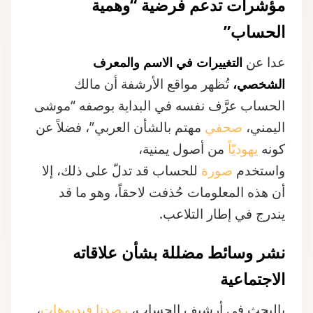
عدا عن
التغييرات في الاسم والمعرف
تُظهر مواقع الأرشفة أن مالك
الشخصي،
الحساب عرَّف نفسه في البداية بوصفه “موشى
اليمني،
صحفي
مهتم بالشأن العربي”، فضلاً عن
كونه
يهوديّاً
من أصول يمنية،
واستخدم
صورة
للحساب قد تدلّ على ذلك، إلا
أن هذه المعلومات حُذفت لاحقاً، وهو ما قد
يندرج في إطار التلاعب.
نشر وسائط مضللة بشأن علاقاته
الاجتماعية
بالبحث في أرشيف الحساب،
رصدنا
فيديوهات
،
زعم الناشر أنها لأشخاص تربطه بهم علاقات