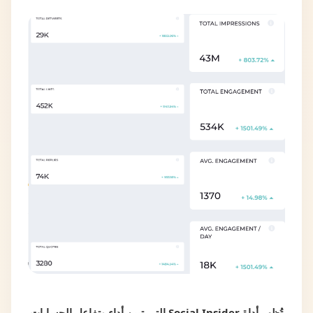
تُظهر أداة Social Insider التي تبين أداء وتفاعل الحسابات
عبر منصات التواصل، ومنها “إكس”، أن الحساب حقق خلال