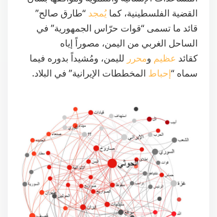
قائد ما تسمى “قوات حرّاس الجمهورية” في
الساحل الغربي من اليمن، مصوراً إياه
كقائد
عظيم
و
محرر
لليمن، ومُشيداً بدوره فيما
سماه “
إحباط
المخططات الإيرانية” في البلاد.