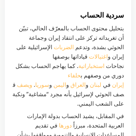
بتحليل محتوى الحساب بالمعرّف الحالي، تبيّن
أن تغريداته تركز على انتقاد إيران وجماعة
الحوثي بشدة، وتدعم
الضربات
الإسرائيلية على
إيران و
اغتيالات
قياداتها بوصفها
نجاحات
استخباراتية
. كما يهاجم الحساب بشكل
دوري من وصفهم ب
حلفاء
إيران
في
لبنان
و
العراق
و
اليمن
و
سوريا
.
ويصف
ق
صف الحوثي لإسرائيل بأنه مجرد “مشاغبة” ونكبة
على الشعب اليمني.
في المقابل، يشيد الحساب بدولة الإمارات
العربية المتحدة، مبرزاً
دورها
في تقديم
المساعدات الإنسانية والتنموية ومواقفها بشأن
القضية الفلسطينية، كما
يُمجد
“طارق صالح”